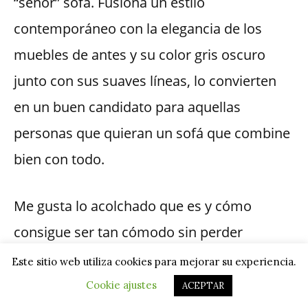
“señor” sofá. Fusiona un estilo
contemporáneo con la elegancia de los
muebles de antes y su color gris oscuro
junto con sus suaves líneas, lo convierten
en un buen candidato para aquellas
personas que quieran un sofá que combine
bien con todo.
Me gusta lo acolchado que es y cómo
consigue ser tan cómodo sin perder
firmeza. Y es que a pesar de sus mullidos
Este sitio web utiliza cookies para mejorar su experiencia.
cojines, la espuma aporta un buen soporte
Cookie ajustes
ACEPTAR